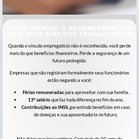
VOCÊ MERECE O RECONHECIMENTO
DOS SEUS DIREITOS TRABALHISTAS!
Quando o vínculo empregatício não é reconhecido, você perde
mais do que benefícios financeiros. Perde a segurança de um
futuro protegido.
Empresas que não registram formalmente seus funcionários
estão negando a você:
Férias remuneradas
para aproveitar com sua família.
13º salário
que faz toda diferença no fim do ano.
Contribuições ao INSS
, garantindo benefícios em caso
de doenças e sua aposentadoria no futuro.
Não deixe que isso continue. Com mais de 10 anos de