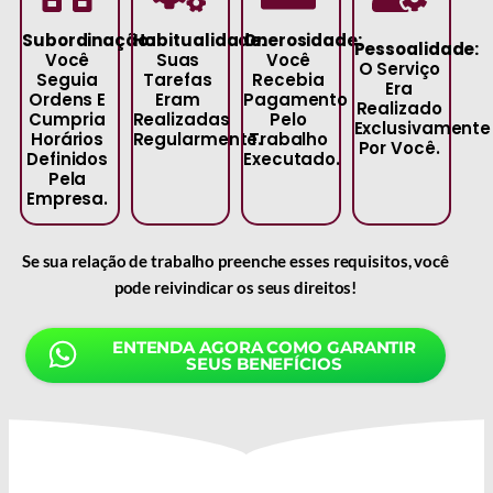
Subordinação:
Habitualidade:
Onerosidade:
Pessoalidade:
Você
Suas
Você
O Serviço
Seguia
Tarefas
Recebia
Era
Ordens E
Eram
Pagamento
Realizado
Cumpria
Realizadas
Pelo
Exclusivamente
Horários
Regularmente.
Trabalho
Por Você.
Definidos
Executado.
Pela
Empresa.
Se sua relação de trabalho preenche esses requisitos, você
pode reivindicar os seus direitos!
ENTENDA AGORA COMO GARANTIR
SEUS BENEFÍCIOS