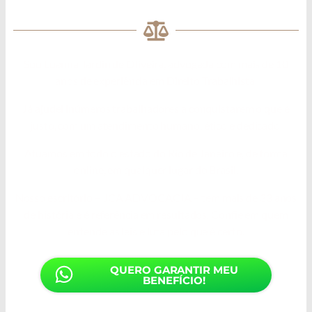
DEFENDE SEUS DIREITOS
Sou Luanna Tardin de Oliveira, advogada com mais de 10
anos de experiência em Direito Trabalhista.
Já ajudei inúmeros trabalhadores a conquistarem o que é
justo, com um atendimento humano, ético e dedicado.
Atuamos em todo o estado do Rio de Janeiro e, de forma
online, em qualquer lugar do Brasil.
Nosso escritório – JCA ADVOCACIA – tem mais de 33 anos
de história e é referência em resultados. Confie em quem
entende as leis e luta pelo que é certo.
QUERO GARANTIR MEU
BENEFÍCIO!