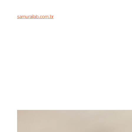
samurailab.com.br
Sed Do Eiusmod 