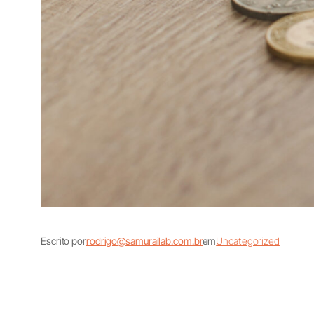
Escrito por
rodrigo@samurailab.com.br
em
Uncategorized