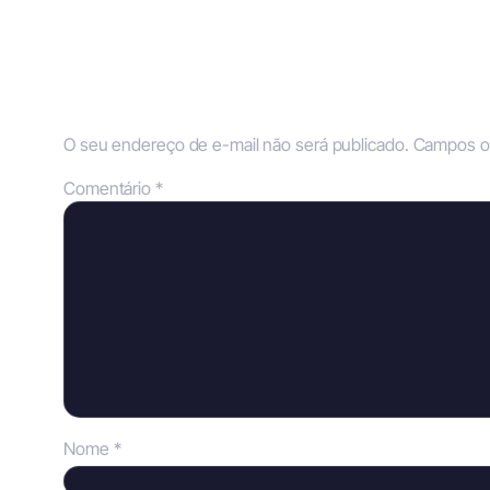
Comentários
Deixe Um Comentário
O seu endereço de e-mail não será publicado.
Campos ob
Comentário
*
Nome
*